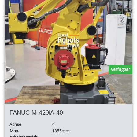
verfügbar
FANUC M-420iA-40
Achse
4
Max.
1855mm