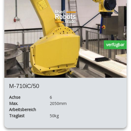
verfügbar
M-710iC/50
Achse
6
Max.
2050mm
Arbeitsbereich
Traglast
50kg