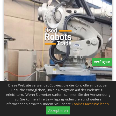
verfügbar
Diese Website verwendet Cookies, die die Kontrolle eindeutiger
Besuche ermöglichen, um die Navigation auf der Website zu
erleichtern. “Wenn Sie weiter surfen, stimmen Sie der Verwendung
ABB IRB 7600 325/3.1 M2004 zum Fräsen und Schneiden
zu. Sie können Ihre Einwilligung widerrufen und weitere
Informationen erhalten, indem Sie unsere
Cookies-Richtlinie lesen
.
Achse
6
Akzeptieren
Max.
3100mm