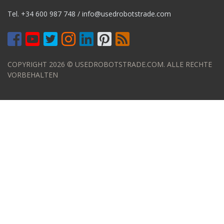
Tel.
+34 600 987 748
/
info@usedrobotstrade.com
COPYRIGHT 2026 © USEDROBOTSTRADE.COM. ALLE RECHTE
VORBEHALTEN